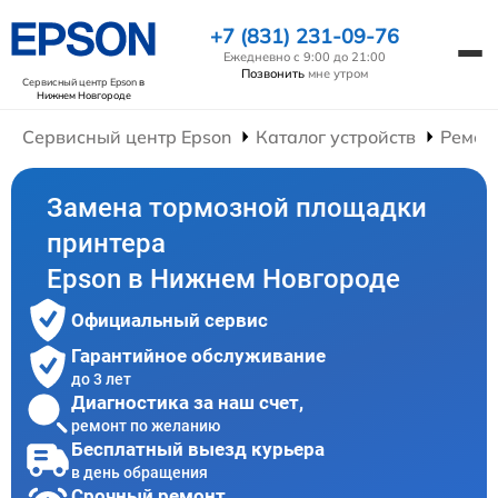
+7 (831) 231-09-76
Ежедневно с 9:00 до 21:00
Позвонить
мне утром
Сервисный центр Epson
в
Нижнем Новгороде
Сервисный центр Epson
Каталог устройств
Ремон
Замена тормозной площадки
принтера
Epson в Нижнем Новгороде
Официальный сервис
Гарантийное обслуживание
до 3 лет
Диагностика за наш счет,
ремонт по желанию
Бесплатный выезд курьера
в день обращения
Срочный ремонт