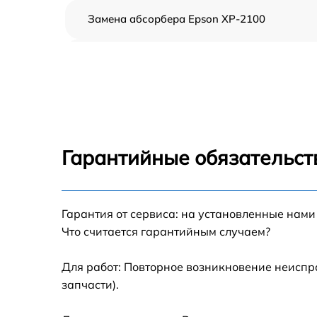
Замена абсорбера Epson XP-2100
Ремонт автоподатчика Epson XP-2100
Замена тормозной площадки Epson XP-210
Замена термопленки Epson XP-2100
Гарантийные обязательст
Замена печки Epson XP-2100
Гарантия от сервиса: на установленные нами
Замена печатной головки Epson XP-2100
Что считается гарантийным случаем?
Замена каретки Epson XP-2100
Для работ: Повторное возникновение неиспр
запчасти).
Замена Wi-Fi Epson XP-2100