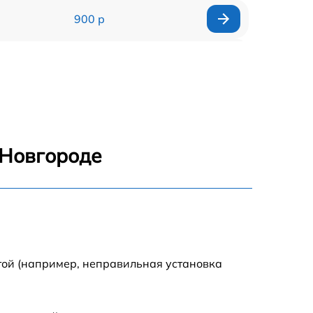
900 р
1700 р
1200 р
2200 р
 Новгороде
2500 р
1500 р
800 р
той (например, неправильная установка
1800 р