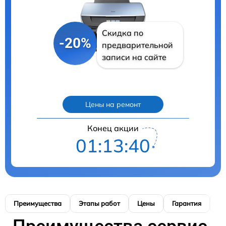
Скидка по
-20%
предварительной
записи на сайте
Цены на ремонт
Конец акции
01:13:38
Преимущества
Этапы работ
Цены
Гарантия
М