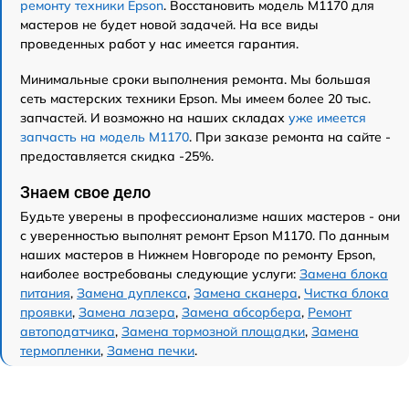
ремонту техники Epson
. Восстановить модель M1170 для
мастеров не будет новой задачей. На все виды
проведенных работ у нас имеется гарантия.
Минимальные сроки выполнения ремонта. Мы большая
сеть мастерских техники Epson. Мы имеем более 20 тыс.
запчастей. И возможно на наших складах
уже имеется
запчасть на модель M1170
. При заказе ремонта на сайте -
предоставляется скидка -25%.
Знаем свое дело
Будьте уверены в профессионализме наших мастеров - они
с уверенностью выполнят ремонт Epson M1170. По данным
наших мастеров в Нижнем Новгороде по ремонту Epson,
наиболее востребованы следующие услуги:
Замена блока
питания
,
Замена дуплекса
,
Замена сканера
,
Чистка блока
проявки
,
Замена лазера
,
Замена абсорбера
,
Ремонт
автоподатчика
,
Замена тормозной площадки
,
Замена
термопленки
,
Замена печки
.