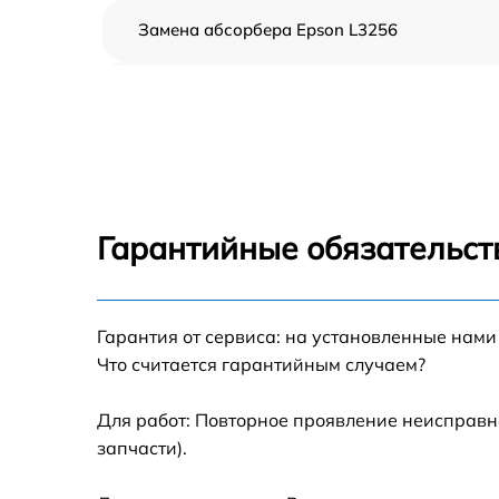
Замена абсорбера Epson L3256
Ремонт автоподатчика Epson L3256
Замена тормозной площадки Epson L3256
Замена термопленки Epson L3256
Гарантийные обязательст
Замена печки Epson L3256
Гарантия от сервиса: на установленные нами
Замена печатной головки Epson L3256
Что считается гарантийным случаем?
Замена каретки Epson L3256
Для работ: Повторное проявление неисправн
запчасти).
Замена Wi-Fi Epson L3256