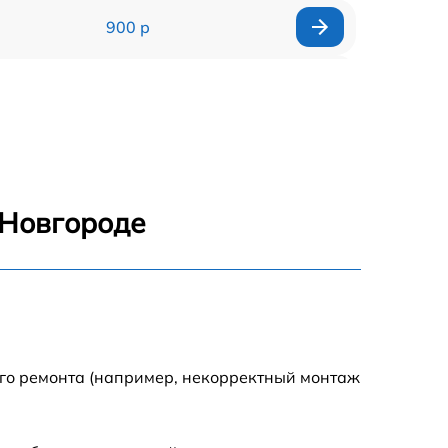
900 р
1700 р
1200 р
2200 р
 Новгороде
2500 р
1500 р
800 р
ого ремонта (например, некорректный монтаж
1800 р