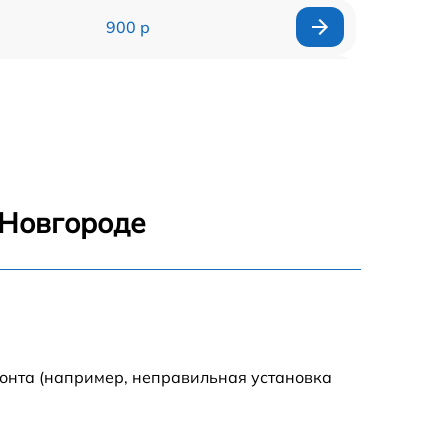
900 р
1700 р
1200 р
2200 р
 Новгороде
2500 р
1500 р
800 р
монта (например, неправильная установка
1800 р