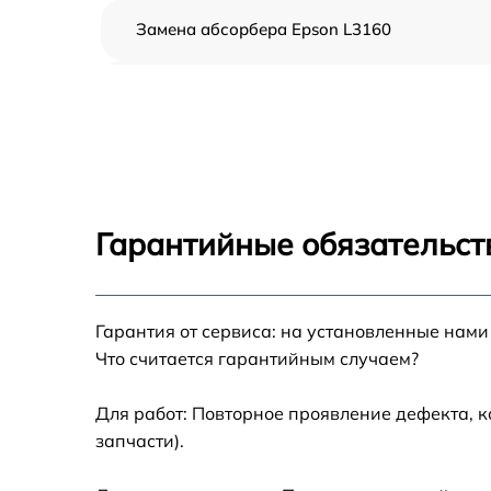
Замена абсорбера Epson L3160
Ремонт автоподатчика Epson L3160
Замена тормозной площадки Epson L3160
Замена термопленки Epson L3160
Гарантийные обязательст
Замена печки Epson L3160
Гарантия от сервиса: на установленные нами
Замена печатной головки Epson L3160
Что считается гарантийным случаем?
Замена каретки Epson L3160
Для работ: Повторное проявление дефекта, 
запчасти).
Замена Wi-Fi Epson L3160