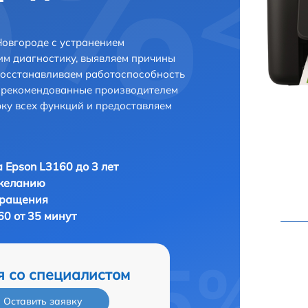
овгороде с устранением
м диагностику, выявляем причины
восстанавливаем работоспособность
и рекомендованные производителем
рку всех функций и предоставляем
 Epson L3160 до 3 лет
 желанию
бращения
60 от 35 минут
я со специалистом
Оставить заявку