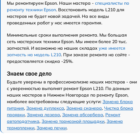
Мы ремонтируем Epson. Наши мастера -
специалисты по
ремонту техники Epson
. Восстановить модель L210 для
мастеров не будет новой задачей. На все виды
проведенных работ у нас имеется гарантия.
Минимальные сроки выполнения ремонта. Мы большая
сеть мастерских техники Epson. Мы имеем более 20 тыс.
запчастей. И возможно на наших складах
уже имеется
запчасть на модель L210
. При заказе ремонта на сайте -
предоставляется скидка -25%.
Знаем свое дело
Будьте уверены в профессионализме наших мастеров - они
с уверенностью выполнят ремонт Epson L210. По данным
наших мастеров в Нижнем Новгороде по ремонту Epson,
наиболее востребованы следующие услуги:
Замена блока
питания
,
Замена дуплекса
,
Замена сканера
,
Чистка блока
проявки
,
Замена лазера
,
Замена абсорбера
,
Ремонт
автоподатчика
,
Замена тормозной площадки
,
Замена
термопленки
,
Замена печки
.