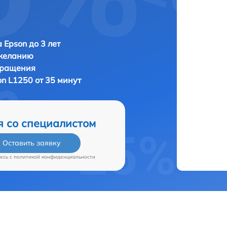
 Epson до 3 лет
 желанию
бращения
on L1250 от 35 минут
я со специалистом
Оставить заявку
есь c
политикой конфиденциальности