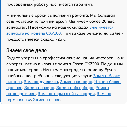
проведенных работ у нас имеется гарантия.
Минимальные сроки выполнения ремонта. Мы большая
сеть мастерских техники Epson. Мы имеем более 20 тыс.
запчастей. И возможно на наших складах
уже имеется
запчасть на модель CX7300
. При заказе ремонта на сайте -
предоставляется скидка -25%.
Знаем свое дело
Будьте уверены в профессионализме наших мастеров - они
с уверенностью выполнят ремонт Epson CX7300. По данным
наших мастеров в Нижнем Новгороде по ремонту Epson,
наиболее востребованы следующие услуги:
Замена блока
питания
,
Замена дуплекса
,
Замена сканера
,
Чистка блока
проявки
,
Замена лазера
,
Замена абсорбера
,
Ремонт
автоподатчика
,
Замена тормозной площадки
,
Замена
термопленки
,
Замена печки
.