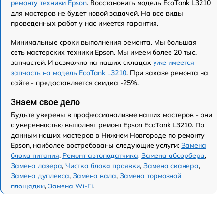
ремонту техники Epson
. Восстановить модель EcoTank L3210
для мастеров не будет новой задачей. На все виды
проведенных работ у нас имеется гарантия.
Минимальные сроки выполнения ремонта. Мы большая
сеть мастерских техники Epson. Мы имеем более 20 тыс.
запчастей. И возможно на наших складах
уже имеется
запчасть на модель EcoTank L3210
. При заказе ремонта на
сайте - предоставляется скидка -25%.
Знаем свое дело
Будьте уверены в профессионализме наших мастеров - они
с уверенностью выполнят ремонт Epson EcoTank L3210. По
данным наших мастеров в Нижнем Новгороде по ремонту
Epson, наиболее востребованы следующие услуги:
Замена
блока питания
,
Ремонт автоподатчика
,
Замена абсорбера
,
Замена лазера
,
Чистка блока проявки
,
Замена сканера
,
Замена дуплекса
,
Замена вала
,
Замена тормозной
площадки
,
Замена Wi-Fi
.